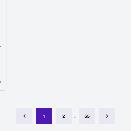
o
6
1
2
...
55