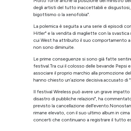
Molto forte anche la posizione del ministro del
degli artisti del tutto inaccettabili e disgustos
bigottismo o la xenofobia".
La polemica è seguita a una serie di episodi con
Hitler" e la vendita di magliette con la svasti
cui West ha attribuito il suo comportamento a ep
non sono diminuite.
Le prime conseguenze si sono già fatte sentire: 
festival.Tra cui il colosso delle bevande Pepsi
associare il proprio marchio alla promozione de
hanno chiesto un’azione decisiva.accusato di "sf
Il festival Wireless può avere un grave impatt
disastro di pubbliche relazioni", ha commenta
previsto la cancellazione dell'evento.Nonostan
rimane elevato, con il suo ultimo album in cima a
concerti che continuano a registrare il tutto e