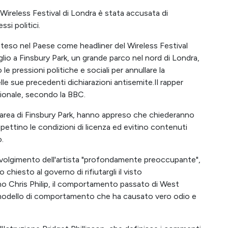
Wireless Festival di Londra è stata accusata di
si politici.
eso nel Paese come headliner del Wireless Festival
uglio a Finsbury Park, un grande parco nel nord di Londra,
 pressioni politiche e sociali per annullare la
lle sue precedenti dichiarazioni antisemite.Il rapper
zionale, secondo la BBC.
l'area di Finsbury Park, hanno appreso che chiederanno
rispettino le condizioni di licenza ed evitino contenuti
o.
oinvolgimento dell'artista "profondamente preoccupante",
hiesto al governo di rifiutargli il visto
rno Chris Philip, il comportamento passato di West
 modello di comportamento che ha causato vero odio e