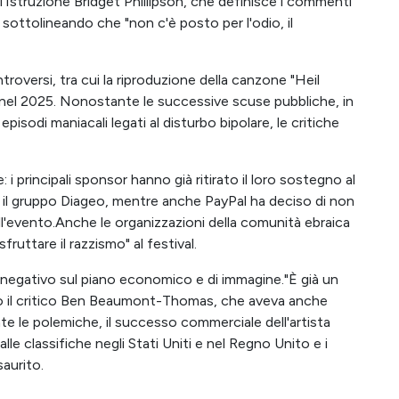
l'Istruzione Bridget Phillipson, che definisce i commenti
i, sottolineando che "non c'è posto per l'odio, il
troversi, tra cui la riproduzione della canzone "Heil
ca nel 2025. Nonostante le successive scuse pubbliche, in
isodi maniacali legati al disturbo bipolare, le critiche
i principali sponsor hanno già ritirato il loro sostegno al
 e il gruppo Diageo, mentre anche PayPal ha deciso di non
ll'evento.Anche le organizzazioni della comunità ebraica
ruttare il razzismo" al festival.
o negativo sul piano economico e di immagine."È già un
to il critico Ben Beaumont-Thomas, che aveva anche
te le polemiche, il successo commerciale dell'artista
lle classifiche negli Stati Uniti e nel Regno Unito e i
saurito.