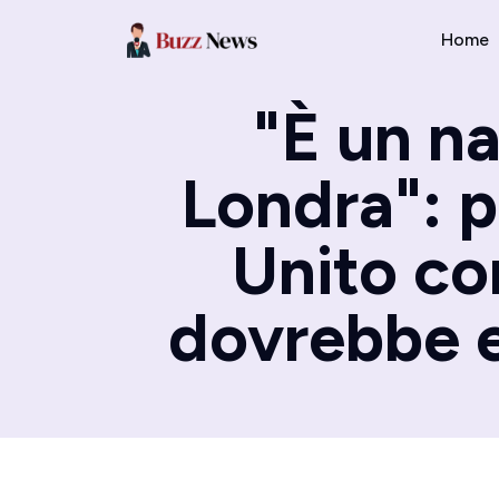
Home
"È un na
Londra": p
Unito co
dovrebbe es