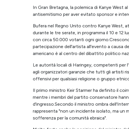
In Gran Bretagna, la polemica di Kanye West al 
antisemitismo per aver evitato sponsor e interes
Bufera nel Regno Unito contro Kanye West, att
durante le tre serate, in programma il 10 e 12 l
con circa 50.000 votanti ogni giorno.Crescono le
partecipazione dell'artista all'evento a causa de
americano è al centro del dibattito politico na
Le autorità locali di Haringey, competenti per 
agli organizzatori garanzie che tutti gli artisti 
offensivi per qualsiasi religione o gruppo etnic
Il primo ministro Keir Starmer ha definito il c
mentre i membri del partito conservatore hanno c
d'ingresso.Secondo il ministro ombra dell'Inte
rappresenta "non un incidente isolato, ma un
sofferenza per la comunità ebraica".