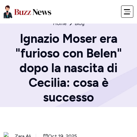
Home
Blog
Ignazio Moser era
"furioso con Belen"
dopo la nascita di
Cecilia: cosa è
successo
Zara Ali
Oct 19, 2025