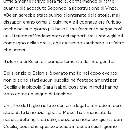
ufficialmente l'arrivo della figlia, confermando di fatto
quanto già accaduto.Secondo la ricostruzione di Vinza,
«Belen sarebbe stata subito allontanata dalla storia, ma i
dissapori erano ormai al culmine» e il cognato era furioso
anche nel suo giorno più bello.Il trasferimento segna così
un ulteriore raffreddamento dei rapporti tra la showgirl e il
compagno della sorella, che da tempo sarebbero tutt'altro
che sereni.
Il silenzio di Belen e il comportamento dei neo genitori
Del silenzio di Belen si è parlato molto nel dopo evento:
non ci sono stati auguri pubblici né festeggiamenti per
Cecilia e la piccola Clara Isabel, cosa che in molti hanno
visto come un segno di tensione.
Un altro dettaglio notato dai fan è legato al modo in cui è
stata data la notizia: Ignazio Moser ha annunciato la
nascita della figlia da solo, senza una nota congiunta con
Cecilia, cosa che spesso accade in questi casi.Il giorno