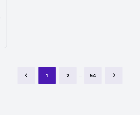
à
1
2
...
54