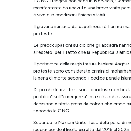
L'ONG Hengaw con sede in Norvegia, Germania 
manifestante ha ricevuto una breve visita pers
è vivo e in condizioni fisiche stabili.
Il giovane iraniano dai capelli rossi è il primo 
proteste.
Le preoccupazioni su ciò che gli accadrà hanno
all'estero, per il fatto che la Repubblica islamic
Il portavoce della magistratura iraniana Asghar 
proteste sono considerate crimini di moharba
la pena di morte secondo il codice penale islam
Dopo che le rivolte si sono concluse con bruta
pubblico" sull'"emergenza", ma si è anche assic
decisione è stata presa da coloro che erano più p
secondo le ONG.
Secondo le Nazioni Unite, l’uso della pena di mo
raggiungendo il livello più alto dal 2015 al 20