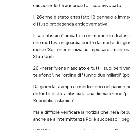
cauzione: lo ha annunciato il suo avvocato.
Il 26enne è stato arrestato l'8 gennaio e imm
diffuso propaganda antigovernativa.
Il suo rilascio è arrivato in un momento di alti
che metteva in guardia contro la morte del gi
morte."Se Teheran inizia ad impiccare i manifesta
Stati Uniti.
26 -herer "viene rilasciato e tutti i suoi beni v
telefono", nell'ordine di "tunno due miliardi" (p
Da giorni la stampa e i media sono nel panico per 
defunto è stata rilasciata una dichiarazione "più
Repubblica islamica".
Ma è difficile verificare la notizia che nella Re
anche se a intermittenza.Poi è successo il peg