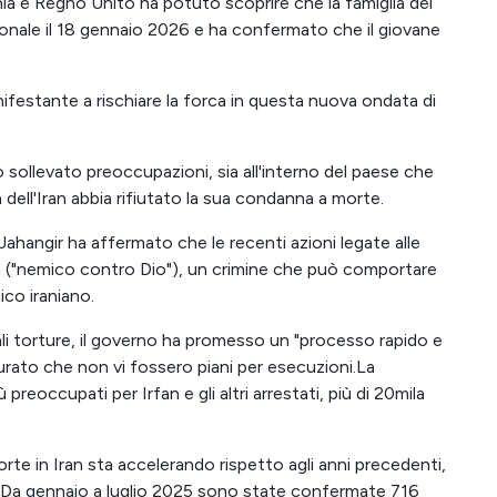
e Regno Unito ha potuto scoprire che la famiglia del
onale il 18 gennaio 2026 e ha confermato che il giovane
manifestante a rischiare la forca in questa nuova ondata di
 sollevato preoccupazioni, sia all'interno del paese che
a dell'Iran abbia rifiutato la sua condanna a morte.
Jahangir ha affermato che le recenti azioni legate alle
h ("nemico contro Dio"), un crimine che può comportare
ico iraniano.
li torture, il governo ha promesso un "processo rapido e
urato che non vi fossero piani per esecuzioni.La
reoccupati per Irfan e gli altri arrestati, più di 20mila
rte in Iran sta accelerando rispetto agli anni precedenti,
25. Da gennaio a luglio 2025 sono state confermate 716