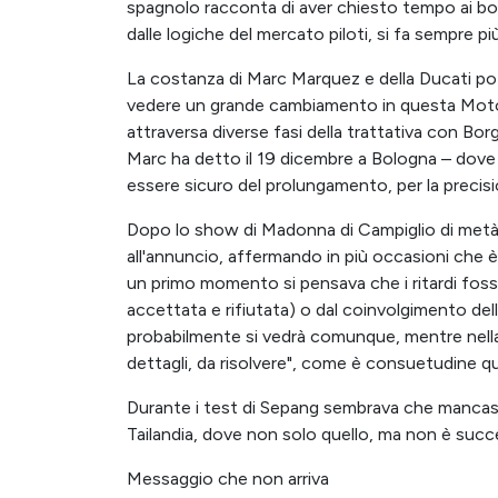
spagnolo racconta di aver chiesto tempo ai bol
dalle logiche del mercato piloti, si fa sempre 
La costanza di Marc Marquez e della Ducati 
vedere un grande cambiamento in questa Moto
attraversa diverse fasi della trattativa con Bor
Marc ha detto il 19 dicembre a Bologna – dove l
essere sicuro del prolungamento, per la precisio
Dopo lo show di Madonna di Campiglio di metà
all'annuncio, affermando in più occasioni che è 
un primo momento si pensava che i ritardi foss
accettata e rifiutata) o dal coinvolgimento de
probabilmente si vedrà comunque, mentre nella 
dettagli, da risolvere", come è consuetudine q
Durante i test di Sepang sembrava che mancass
Tailandia, dove non solo quello, ma non è succe
Messaggio che non arriva