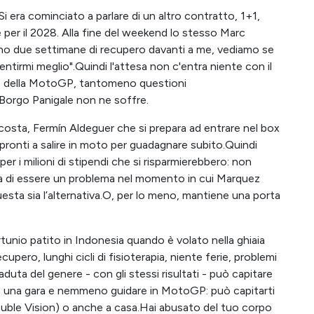
i era cominciato a parlare di un altro contratto, 1+1,
 per il 2028. Alla fine del weekend lo stesso Marc
ho due settimane di recupero davanti a me, vediamo se
sentirmi meglio".Quindi l'attesa non c'entra niente con il
50 della MotoGP, tantomeno questioni
orgo Panigale non ne soffre.
Acosta, Fermín Aldeguer che si prepara ad entrare nel box
i pronti a salire in moto per guadagnare subito.Quindi
r i milioni di stipendi che si risparmierebbero: non
essa di essere un problema nel momento in cui Marquez
questa sia l’alternativa.O, per lo meno, mantiene una porta
ortunio patito in Indonesia quando è volato nella ghiaia
ero, lunghi cicli di fisioterapia, niente ferie, problemi
aduta del genere - con gli stessi risultati - può capitare
a una gara e nemmeno guidare in MotoGP: può capitarti
Double Vision) o anche a casa.Hai abusato del tuo corpo