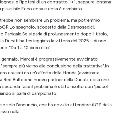
ognesi e l'ipotesi di un contratto 1+1, seppure lontana
più plausibile.Ecco cosa e cosa è cambiato
potrebbe non sembrare un problema, ma potremmo
GP.Lo spagnolo, scoperto dalla Desmosedici,
go Panigale.Se si parla di prolungamento dopo il titolo,
a Ducati ha festeggiato la vittoria del 2025 – di non
ne: “Da 1 a 10 direi otto”.
 gennaio, Mark si è progressivamente avvicinato
"sempre più vicino alla conclusione della trattativa".In
ero causati da un'offerta della Honda (avvicinata,
lla Red Bull come nuovo partner della Ducati, cosa che
seconda fase il problema è stato risolto con "piccoli
uando si parla di campionato.
e solo l'annuncio, che ha dovuto attendere il GP della
sso nulla.